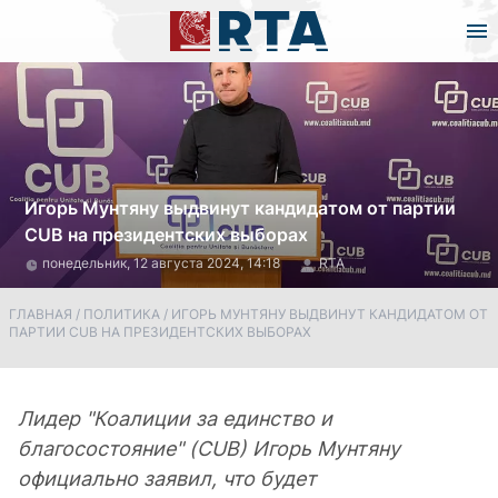
Игорь Мунтяну выдвинут кандидатом от партии
CUB на президентских выборах
понедельник, 12 августа 2024, 14:18
RTA
ГЛАВНАЯ
/
ПОЛИТИКА
/
ИГОРЬ МУНТЯНУ ВЫДВИНУТ КАНДИДАТОМ ОТ
ПАРТИИ CUB НА ПРЕЗИДЕНТСКИХ ВЫБОРАХ
Лидер "Коалиции за единство и
благосостояние" (CUB) Игорь Мунтяну
официально заявил, что будет