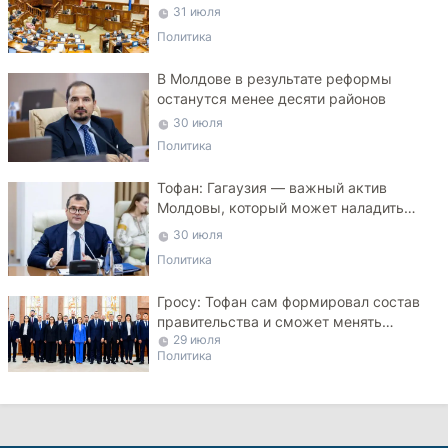
критикует законопроект
31 июля
Политика
В Молдове в результате реформы
останутся менее десяти районов
30 июля
Политика
Тофан: Гагаузия — важный актив
Молдовы, который может наладить
мосты с Турцией
30 июля
Политика
Гросу: Тофан сам формировал состав
правительства и сможет менять
29 июля
министров
Политика