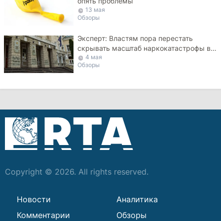
опять проблемы
13 мая
Обзоры
Эксперт: Властям пора перестать
скрывать масштаб наркокатастрофы в
4 мая
Молдове
Обзоры
Copyright © 2026. All rights reserved.
Новости
Аналитика
Комментарии
Обзоры