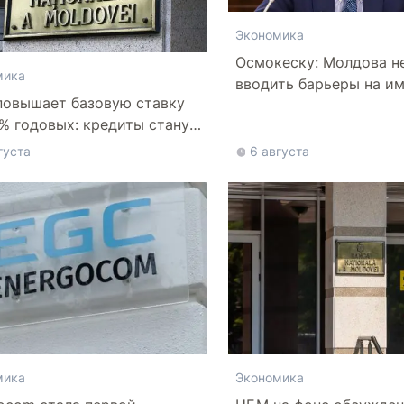
Экономика
Осмокеску: Молдова н
мика
вводить барьеры на им
овышает базовую ставку
5% годовых: кредиты станут
же
густа
6 августа
Экономика
мика