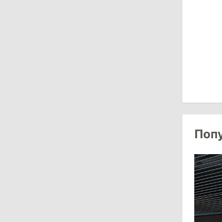
16:39
/
Общество
Перед отпуском депутаты получили
компенсации на лечение
10:19
/
Политика
Парламент одобрил новые правила
выборов в Гагаузии: оппозиция
критикует законопроект
30 июля 2026
Поп
15:43
/
Политика
В Молдове в результате реформы
останутся менее десяти районов
13:00
/
Политика
Тофан: Гагаузия — важный актив
Молдовы, который может наладить