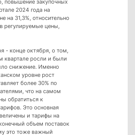
го, повышение закупочных
ртале 2024 года на
е на 31,3%, относительно
 в регулируемые цены,
я - конце октября, о том,
ом квартале росли и были
ыло снижение. Именно
канском уровне рост
тавляет более 30% по
ателями, что на самом
ны обратиться к
тарифов. Это основная
увеличены и тарифы на
 конечный объем поставок
му это тоже важный