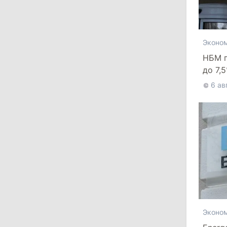
мосты с Турцией
29 июля 2026
Эконо
НБМ п
15:32
/
Политика
до 7,
Гросу: Тофан сам формировал
доро
6 ав
состав правительства и сможет
менять министров
11:41
/
Экономика
НБМ на фоне обсуждения зарплат
сотрудников заявил о кампании по
дискредитации учреждения
28 июля 2026
Эконо
12:49
/
Экономика