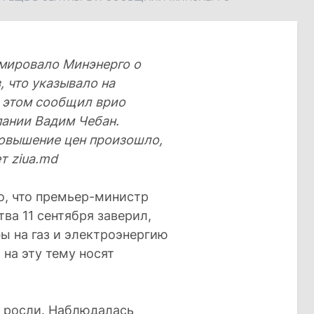
мировало Минэнерго о
, что указывало на
 этом сообщил врио
пании Вадим Чебан.
повышение цен произошло,
т ziua.md
го, что премьер-министр
ва 11 сентября заверил,
фы на газ и электроэнергию
 на эту тему носят
о росли. Наблюдалась