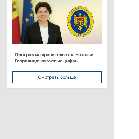
Анна Ревенко уходит с поста главы
Центра по борьбе с
дезинформацией
3 августа 2026
15:26
/
Политика
Программа правительства Натальи
Власти Молдовы проверят
Гаврилица: ключевые цифры
обстоятельства выдачи виз
афганской делегации
Смотреть больше
11:15
/
Экономика
Energocom стала первой компанией
Молдовы с выручкой свыше
миллиарда евро
31 июля 2026