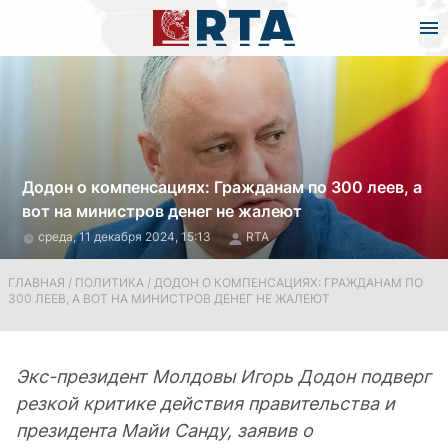
Додон о компенсациях: Гражданам по 300 леев, а
вот на министров денег не жалеют
среда, 11 декабря 2024, 15:13
RTA
ГЛАВНАЯ
/
ПОЛИТИКА
/
ДОДОН О КОМПЕНСАЦИЯХ: ГРАЖДАНАМ ПО
300 ЛЕЕВ, А ВОТ НА МИНИСТРОВ ДЕНЕГ НЕ ЖАЛЕЮТ
Экс-президент Молдовы Игорь Додон подверг
резкой критике действия правительства и
президента Майи Санду, заявив о