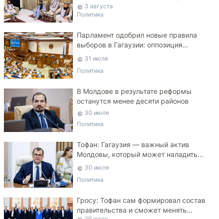
делегации
3 августа
Политика
Парламент одобрил новые правила
выборов в Гагаузии: оппозиция
критикует законопроект
31 июля
Политика
В Молдове в результате реформы
останутся менее десяти районов
30 июля
Политика
Тофан: Гагаузия — важный актив
Молдовы, который может наладить
мосты с Турцией
30 июля
Политика
Гросу: Тофан сам формировал состав
правительства и сможет менять
29 июля