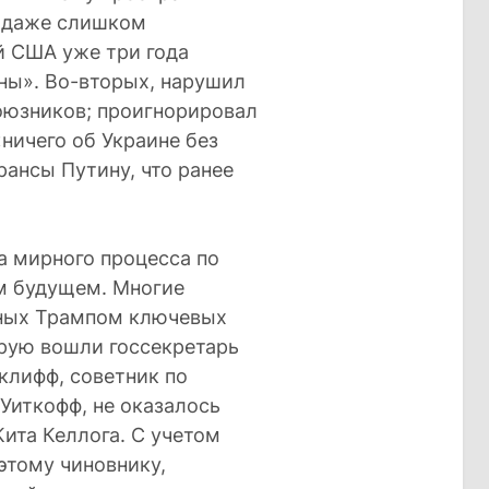
– даже слишком
й США уже три года
ны». Во-вторых, нарушил
союзников; проигнорировал
ничего об Украине без
ансы Путину, что ранее
а мирного процесса по
м будущем. Многие
нных Трампом ключевых
орую вошли госсекретарь
клифф, советник по
Уиткофф, не оказалось
Кита Келлога. С учетом
этому чиновнику,