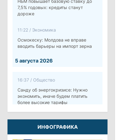
НБМ повышает базовую ставку до
7,5% годовых: кредиты станут
дороже
11:22
/
Экономика
Осмокеску: Молдова не вправе
вводить барьеры на импорт зерна
5 августа 2026
16:37
/
Общество
Санду об энергокризисе: Нужно
экономить, иначе будем платить
более высокие тарифы
10:12
/
Безопасность
ИНФОГРАФИКА
Молдова готовит программу по
укреплению обороны стоимостью