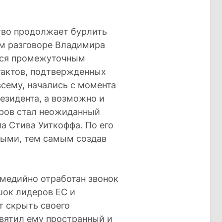
во продолжает бурлить
ом разговоре Владимира
тся промежуточным
тактов, подтвержденных
всему, начались с момента
езидента, а возможно и
ров стал неожиданный
а Стива Уиткоффа. По его
ными, тем самым создав
 медийно отработан звонок
шок лидеров ЕС и
т скрыть своего
святил ему пространный и