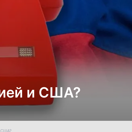
ией и США?
 США?