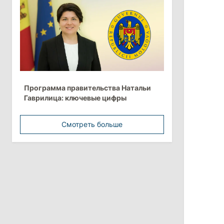
более 10 млрд леев на ближайшие
пять лет
4 августа 2026
15:15
/
Экономика
Молдова вошла в число
Программа правительства Натальи
европейских стран с самой низкой
Гаврилица: ключевые цифры
минимальной зарплатой
Смотреть больше
11:42
/
Политика
Анна Ревенко уходит с поста главы
Центра по борьбе с
дезинформацией
3 августа 2026
15:26
/
Политика