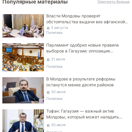
Популярные материалы
Смотреть больше
Власти Молдовы проверят
обстоятельства выдачи виз афганской
делегации
3 августа
Политика
Парламент одобрил новые правила
выборов в Гагаузии: оппозиция
критикует законопроект
31 июля
Политика
В Молдове в результате реформы
останутся менее десяти районов
30 июля
Политика
Тофан: Гагаузия — важный актив
Молдовы, который может наладить
мосты с Турцией
30 июля