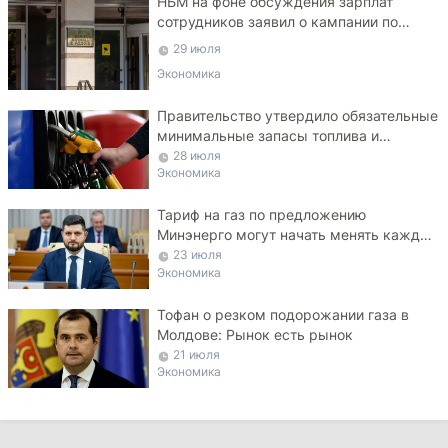
НБМ на фоне обсуждения зарплат
сотрудников заявил о кампании по
дискредитации учреждения
29 июля
Экономика
Правительство утвердило обязательные
минимальные запасы топлива и
ограничило экспорт дизеля
28 июля
Экономика
Тариф на газ по предложению
Минэнерго могут начать менять каждые
три месяца
23 июля
Экономика
Тофан о резком подорожании газа в
Молдове: Рынок есть рынок
21 июля
Экономика