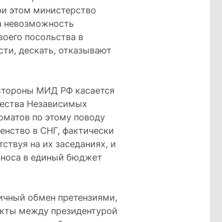
ри этом министерство
а невозможность
воего посольства в
ти, дескать, отказывают
стороны МИД РФ касается
ества Независимых
оматов по этому поводу
ленство в СНГ, фактически
тствуя на их заседаниях, и
зноса в единый бюджет
личный обмен претензиями,
такты между президентурой