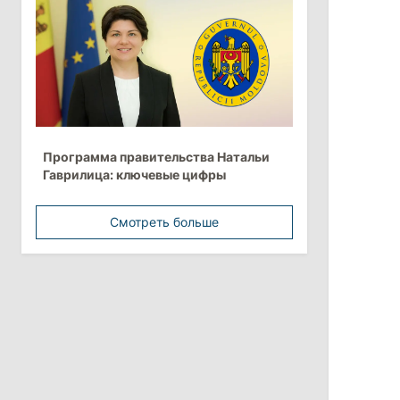
Анна Ревенко уходит с поста главы
Центра по борьбе с
дезинформацией
3 августа 2026
15:26
/
Политика
Программа правительства Натальи
Власти Молдовы проверят
Гаврилица: ключевые цифры
обстоятельства выдачи виз
афганской делегации
Смотреть больше
11:15
/
Экономика
Energocom стала первой компанией
Молдовы с выручкой свыше
миллиарда евро
31 июля 2026