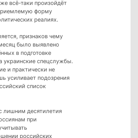
 же всё-таки произойдёт
оприемлемую форму
олитических реалиях.
яется, признаков чему
 месяц было выявлено
нных в подготовке
на украинские спецслужбы.
ие и практически не
шь усиливает подозрения
оссийский список
и с лишним десятилетия
оссиянам при
учитывать
ошении российских