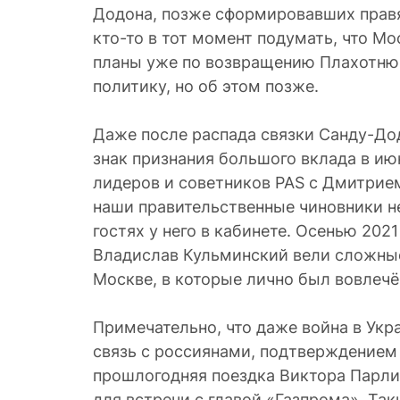
Додона, позже сформировавших прав
кто-то в тот момент подумать, что М
планы уже по возвращению Плахотню
политику, но об этом позже.
Даже после распада связки Санду-Дод
знак признания большого вклада в ию
лидеров и советников PAS с Дмитрие
наши правительственные чиновники н
гостях у него в кабинете. Осенью 202
Владислав Кульминский вели сложные
Москве, в которые лично был вовлечё
Примечательно, что даже война в Ук
связь с россиянами, подтверждением
прошлогодняя поездка Виктора Парли
для встречи с главой «Газпрома». Та