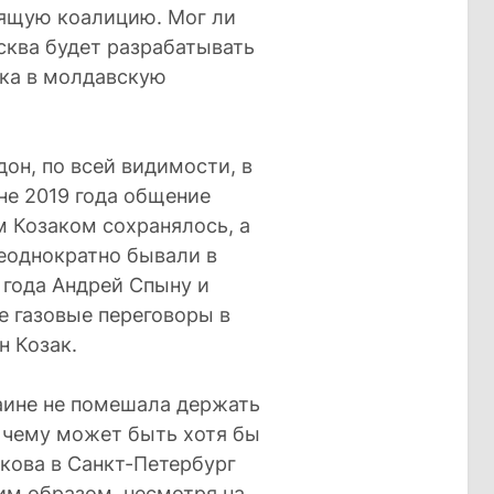
ящую коалицию. Мог ли
осква будет разрабатывать
ка в молдавскую
он, по всей видимости, в
не 2019 года общение
м Козаком сохранялось, а
еоднократно бывали в
1 года Андрей Спыну и
 газовые переговоры в
н Козак.
раине не помешала держать
 чему может быть хотя бы
кова в Санкт-Петербург
ким образом, несмотря на