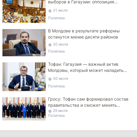
выборов в Гагаузии: оппозиция
критикует законопроект
31 июля
Политика
В Молдове в результате реформы
останутся менее десяти районов
30 июля
Политика
Тофан: Гагаузия — важный актив
Молдовы, который может наладить
мосты с Турцией
30 июля
Политика
Гросу: Тофан сам формировал состав
правительства и сможет менять
29 июля
министров
Политика