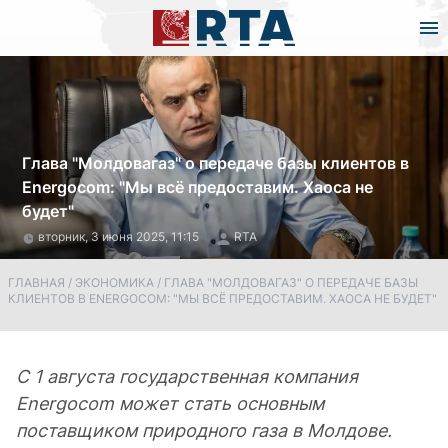
Глава "Молдовагаз" о передаче базы клиентов в
Energocom: "Мы всё предоставим. Хаоса не
будет"
вторник, 3 июня 2025, 11:15
RTA
ГЛАВНАЯ
/
ЭКОНОМИКА
/
ГЛАВА "МОЛДОВАГАЗ" О ПЕРЕДАЧЕ БАЗЫ
КЛИЕНТОВ В ENERGOCOM: "МЫ ВСЁ ПРЕДОСТАВИМ. ХАОСА НЕ БУДЕТ"
С 1 августа государственная компания
Energocom может стать основным
поставщиком природного газа в Молдове.