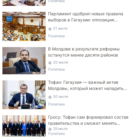
Политика
Парламент одобрил новые правила
выборов в Гагаузии: оппозиция
критикует законопроект
31 июля
Политика
В Молдове в результате реформы
останутся менее десяти районов
30 июля
Политика
Тофан: Гагаузия — важный актив
Молдовы, который может наладить
мосты с Турцией
30 июля
Политика
Гросу: Тофан сам формировал состав
правительства и сможет менять
29 июля
министров
Политика