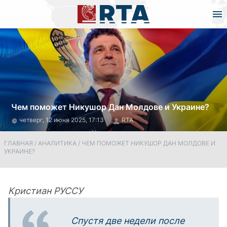
Чем поможет Никушор Дан Молдове и Украине?
четверг, 12 июня 2025, 17:13
RTA
ГЛАВНАЯ
/
АНАЛИТИКА
/
ЧЕМ ПОМОЖЕТ НИКУШОР ДАН МОЛДОВЕ И
УКРАИНЕ?
Кристиан РУССУ
Спустя две недели после