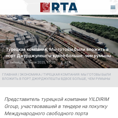
Турецкая компания: Мы готовы были вложить в
порт Джурджулешты вдвое больше, чем румыны
пятница, 18 июля 2025, 10:30
RTA
ГЛАВНАЯ
/
ЭКОНОМИКА
/
ТУРЕЦКАЯ КОМПАНИЯ: МЫ ГОТОВЫ БЫЛИ
ВЛОЖИТЬ В ПОРТ ДЖУРДЖУЛЕШТЫ ВДВОЕ БОЛЬШЕ, ЧЕМ РУМЫНЫ
Представитель турецкой компании YILDIRIM
Group, участвовавшей в тендере на покупку
Международного свободного порта