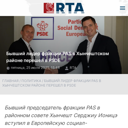
Бывший лидер фракции PAS в Хынчештском
районе перешел в PSDE
пятница, 25 июля 2025, 15:48
RTA
ГЛАВНАЯ
/
ПОЛИТИКА
/
БЫВШИЙ ЛИДЕР ФРАКЦИИ PAS В
ХЫНЧЕШТСКОМ РАЙОНЕ ПЕРЕШЕЛ В PSDE
Бывший председатель фракции PAS в
районном совете Хынчешт Серджиу Ионицэ
вступил в Европейскую социал-