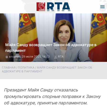
Майя Санду возвращает Закон об адвокатуре в
парламент
вторник, 29 июля 2025, 14:13
RTA
ГЛАВНАЯ
/
ПОЛИТИКА
/
МАЙЯ САНДУ ВОЗВРАЩАЕТ ЗАКОН ОБ
АДВОКАТУРЕ В ПАРЛАМЕНТ
Президент Майя Санду отказалась
промульгировать спорные поправки к Закону
об адвокатуре, принятые парламентом.