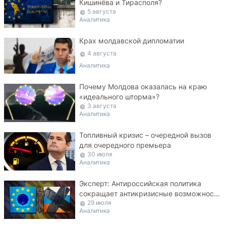
Кишинёва и Тирасполя?
5 августа
Аналитика
Крах молдавской дипломатии
4 августа
Аналитика
Почему Молдова оказалась на краю
«идеального шторма»?
3 августа
Аналитика
Топливный кризис – очередной вызов
для очередного премьера
30 июля
Аналитика
Эксперт: Антироссийская политика
сокращает антикризисные возможности
29 июля
Молдовы
Аналитика