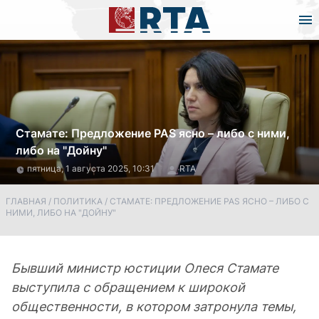
Стамате: Предложение PAS ясно – либо с ними,
либо на "Дойну"
пятница, 1 августа 2025, 10:31
RTA
ГЛАВНАЯ
/
ПОЛИТИКА
/
СТАМАТЕ: ПРЕДЛОЖЕНИЕ PAS ЯСНО – ЛИБО С
НИМИ, ЛИБО НА "ДОЙНУ"
Бывший министр юстиции Олеся Стамате
выступила с обращением к широкой
общественности, в котором затронула темы,