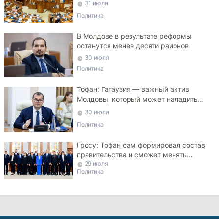
31 июля
Политика
В Молдове в результате реформы
останутся менее десяти районов
30 июля
Политика
Тофан: Гагаузия — важный актив
Молдовы, который может наладить
мосты с Турцией
30 июля
Политика
Гросу: Тофан сам формировал состав
правительства и сможет менять
29 июля
министров
Политика