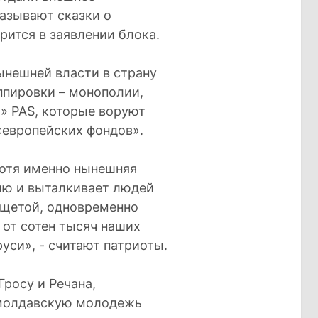
азывают сказки о
рится в заявлении блока.
нынешней власти в страну
ппировки – монополии,
» PAS, которые воруют
европейских фондов».
хотя именно нынешняя
ию и выталкивает людей
ищетой, одновременно
от сотен тысяч наших
уси», - считают патриоты.
росу и Речана,
 молдавскую молодежь