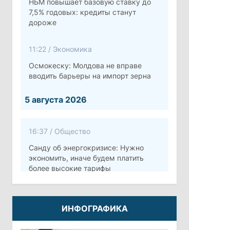
НБМ повышает базовую ставку до
7,5% годовых: кредиты станут
дороже
11:22
/
Экономика
Осмокеску: Молдова не вправе
вводить барьеры на импорт зерна
5 августа 2026
16:37
/
Общество
Санду об энергокризисе: Нужно
экономить, иначе будем платить
более высокие тарифы
10:12
/
Безопасность
ИНФОГРАФИКА
Молдова готовит программу по
укреплению обороны стоимостью