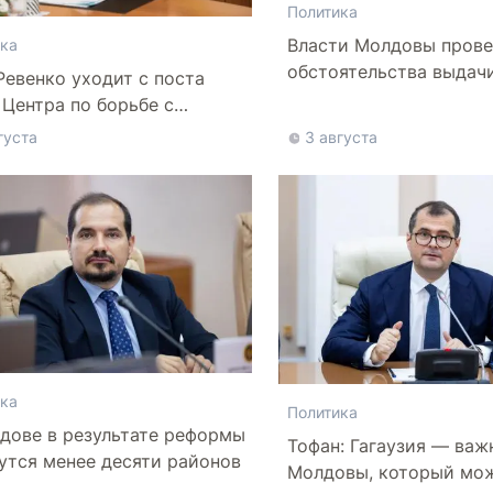
Политика
Власти Молдовы прове
ка
обстоятельства выдач
Ревенко уходит с поста
афганской делегации
 Центра по борьбе с
нформацией
густа
3 августа
ка
Политика
дове в результате реформы
Тофан: Гагаузия — важ
утся менее десяти районов
Молдовы, который мо