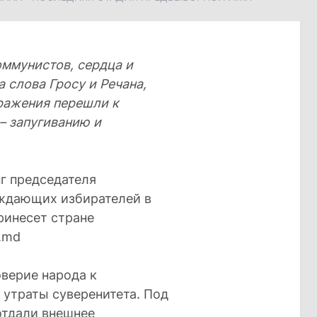
оммунистов, сердца и
 слова Гросу и Речана,
оражения перешли к
– запугиванию и
г председателя
еждающих избирателей в
ринесет стране
.md
верие народа к
ь утраты суверенитета. Под
отдали внешнее