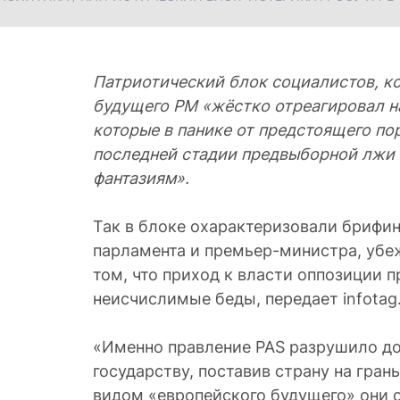
Патриотический блок социалистов, к
будущего РМ «жёстко отреагировал на
которые в панике от предстоящего п
последней стадии предвыборной лжи 
фантазиям».
Так в блоке охарактеризовали брифин
парламента и премьер-министра, уб
том, что приход к власти оппозиции п
неисчислимые беды, передает infotag
«Именно правление PAS разрушило до
государству, поставив страну на гран
видом «европейского будущего» они 