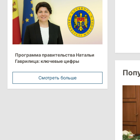
более 10 млрд леев на ближайшие
пять лет
4 августа 2026
15:15
/
Экономика
Молдова вошла в число
Программа правительства Натальи
европейских стран с самой низкой
Гаврилица: ключевые цифры
минимальной зарплатой
Поп
Смотреть больше
11:42
/
Политика
Анна Ревенко уходит с поста главы
Центра по борьбе с
дезинформацией
3 августа 2026
15:26
/
Политика