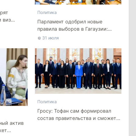
рят
Политика
и виз
Парламент одобрил новые
правила выборов в Гагаузии:
оппозиция критикует
31 июля
законопроект
Политика
Гросу: Тофан сам формировал
состав правительства и сможет
ный актив
менять министров
жет