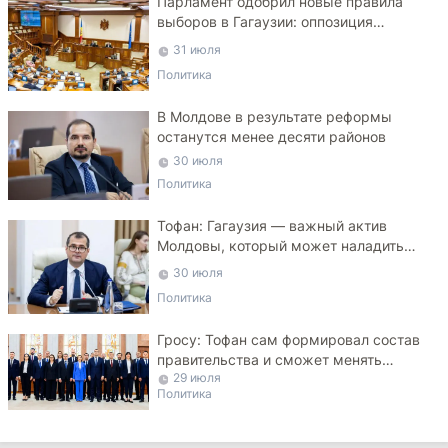
Парламент одобрил новые правила
выборов в Гагаузии: оппозиция
критикует законопроект
31 июля
Политика
В Молдове в результате реформы
останутся менее десяти районов
30 июля
Политика
Тофан: Гагаузия — важный актив
Молдовы, который может наладить
мосты с Турцией
30 июля
Политика
Гросу: Тофан сам формировал состав
правительства и сможет менять
29 июля
министров
Политика