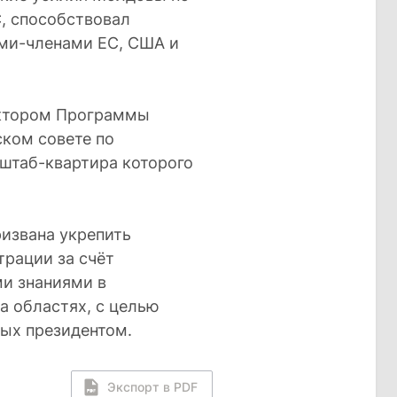
С, способствовал
ми-членами ЕС, США и
ектором Программы
ском совете по
штаб-квартира которого
извана укрепить
трации за счёт
ми знаниями в
а областях, с целью
ных президентом.
Экспорт в PDF