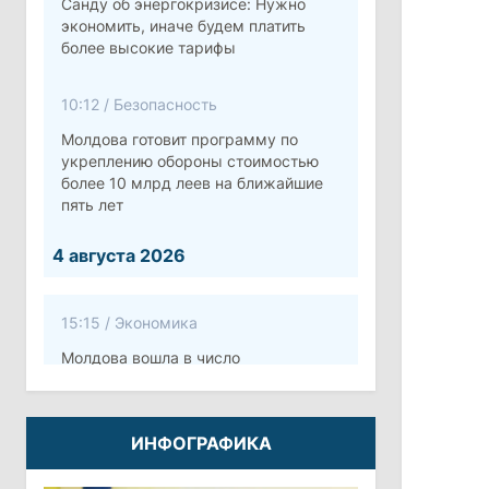
Санду об энергокризисе: Нужно
экономить, иначе будем платить
более высокие тарифы
10:12
/
Безопасность
Молдова готовит программу по
укреплению обороны стоимостью
более 10 млрд леев на ближайшие
пять лет
4 августа 2026
15:15
/
Экономика
Молдова вошла в число
европейских стран с самой низкой
минимальной зарплатой
ИНФОГРАФИКА
11:42
/
Политика