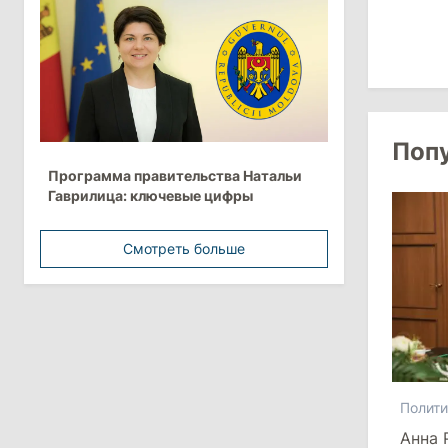
Анна Ревенко уходит с поста главы
Центра по борьбе с
дезинформацией
3 августа 2026
Поп
15:26
/
Политика
Программа правительства Натальи
Власти Молдовы проверят
Гаврилица: ключевые цифры
обстоятельства выдачи виз
афганской делегации
Смотреть больше
11:15
/
Экономика
Energocom стала первой компанией
Молдовы с выручкой свыше
миллиарда евро
31 июля 2026
Полити
Анна 