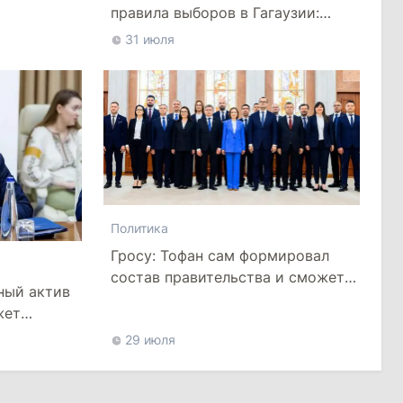
правила выборов в Гагаузии:
оппозиция критикует
31 июля
законопроект
Политика
Гросу: Тофан сам формировал
состав правительства и сможет
ный актив
менять министров
жет
цией
29 июля