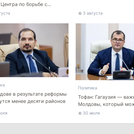
афганской делегации
 Центра по борьбе с
нформацией
густа
3 августа
ка
Политика
дове в результате реформы
Тофан: Гагаузия — важ
утся менее десяти районов
Молдовы, который мо
наладить мосты с Тур
июля
30 июля