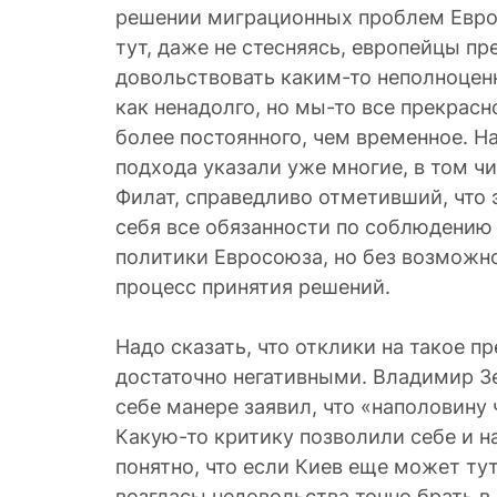
решении миграционных проблем Евро
тут, даже не стесняясь, европейцы п
довольствовать каким-то неполноцен
как ненадолго, но мы-то все прекрасно
более постоянного, чем временное. Н
подхода указали уже многие, в том ч
Филат, справедливо отметивший, что э
себя все обязанности по соблюдению
политики Евросоюза, но без возможно
процесс принятия решений.
Надо сказать, что отклики на такое 
достаточно негативными. Владимир З
себе манере заявил, что «наполовину
Какую-то критику позволили себе и н
понятно, что если Киев еще может ту
возгласы недовольства точно брать в 