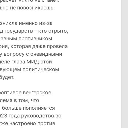
ьно не повозникаешь.
озникла именно из-за
д государств – кто отрыто,
 Главным противником
рия, которая даже провела
у вопросу с очевидными
еделе глава МИД этой
ствующем политическом
будет.
роптивое венгерское
лема в том, что
м больше пополняется
23 года руководство во
кже настроено против