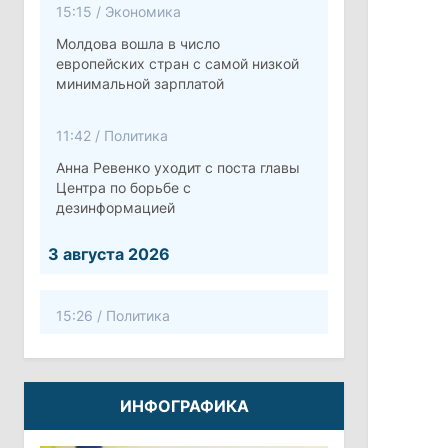
15:15
/
Экономика
Молдова вошла в число
европейских стран с самой низкой
минимальной зарплатой
11:42
/
Политика
Анна Ревенко уходит с поста главы
Центра по борьбе с
дезинформацией
3 августа 2026
15:26
/
Политика
Власти Молдовы проверят
обстоятельства выдачи виз
афганской делегации
ИНФОГРАФИКА
11:15
/
Экономика