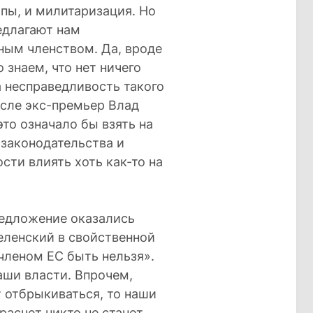
пы, и милитаризация. Но
редлагают нам
ным членством. Да, вроде
 знаем, что нет ничего
а несправедливость такого
исле экс-премьер Влад
то означало бы взять на
 законодательства и
сти влиять хоть как-то на
предложение оказались
еленский в свойственной
 членом ЕС быть нельзя».
аши власти. Впрочем,
т отбрыкиваться, то наши
расчет никто не станет.