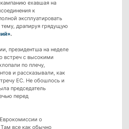
 кампанию ехавшая на
исоединения к
полной эксплуатировать
 тему, драпируя грядущую
ний»
.
ии, президентша на неделе
ю встреч с высокими
лопали по плечу,
тов и рассказывали, как
тречу ЕС. Не обошлось и
была председатель
речью перед
 Еврокомиссии о
 Там все как обычно