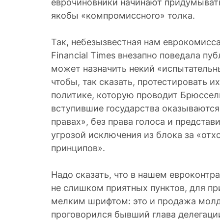
еврочиновники начинают придумыват
якобы «компромиссного» толка.
Так, небезызвестная нам еврокомисса
Financial Times внезапно поведала пу
может назначить некий «испытательн
чтобы, так сказать, протестировать и
политике, которую проводит Брюссел
вступившие государства оказываются
правах», без права голоса и представи
угрозой исключения из блока за «отх
принципов».
Надо сказать, что в нашем евроконтра
не слишком приятных пунктов, для п
мелким шрифтом: это и продажа молд
проговорился бывший глава делегации