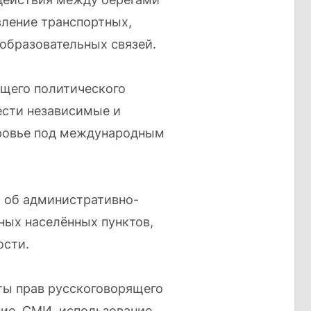
ление транспортных,
образовательных связей.
щего политического
ести независимые и
ровье под международным
 об административно-
ных населённых пунктов,
ости.
ты прав русскоговорящего
ние, СМИ, использование