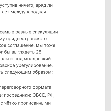
уступив ничего, вряд ли
отает международная
ь самые разные спекуляции
ему приднестровского
кое соглашение, мы тоже
г бы выглядеть 28-
иально под молдавский
ровское урегулирование.
переговорного формата
; посредники: ОБСЕ, РФ,
 с чётко прописанными
.