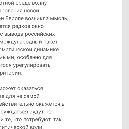
ртной среде волну
ирования новой
ой Европе возникла мысль,
ется редкое окно
с вывода российских
в международный пакет
ломатической динамике
мыми, особенно для
гося урегулировать
ритории.
может оказаться
ее для не самой
ействительно окажется в
бсуждаться будут не
и те, что потребуют, так
литической воли.