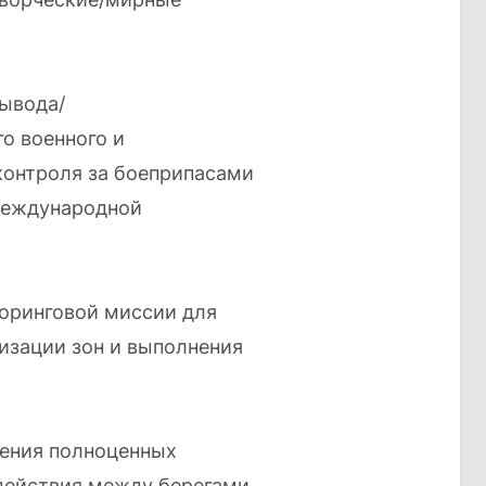
ывода/
о военного и
контроля за боеприпасами
 международной
оринговой миссии для
изации зон и выполнения
ения полноценных
одействия между берегами