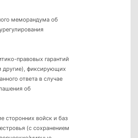
ного меморандума об
 урегулирования
итико-правовых гарантий
и другие), фиксирующих
нного ответа в случае
лашения об
е сторонних войск и баз
естровья (с сохранением
творческие/мирные