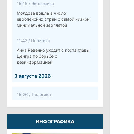
15:15
/
Экономика
Молдова вошла в число
европейских стран с самой низкой
минимальной зарплатой
11:42
/
Политика
Анна Ревенко уходит с поста главы
Центра по борьбе с
дезинформацией
3 августа 2026
15:26
/
Политика
Власти Молдовы проверят
обстоятельства выдачи виз
афганской делегации
ИНФОГРАФИКА
11:15
/
Экономика