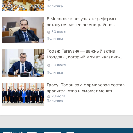
Политика
В Молдове в результате реформы
останутся менее десяти районов
30 июля
Политика
Тофан: Гагаузия — важный актив
Молдовы, который может наладить
мосты с Турцией
30 июля
Политика
Гросу: Тофан сам формировал состав
правительства и сможет менять
29 июля
министров
Политика