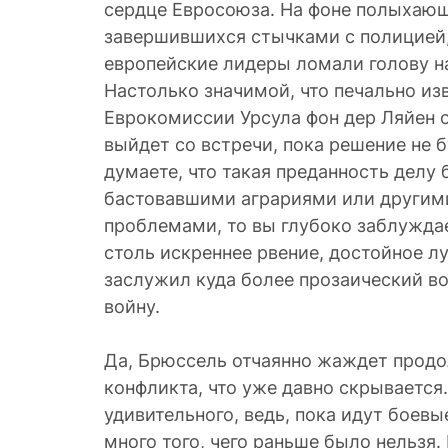
сердце Евросоюза. На фоне полыхающ
завершившихся стычками с полицией
европейские лидеры ломали голову н
Настолько значимой, что печально из
Еврокомиссии Урсула фон дер Ляйен о
выйдет со встречи, пока решение не б
думаете, что такая преданность делу 
бастовавшими аграриями или другим
проблемами, то вы глубоко заблуждае
столь искреннее рвение, достойное л
заслужил куда более прозаический воп
войну.
Да, Брюссель отчаянно жаждет продо
конфликта, что уже давно скрывается.
удивительного, ведь, пока идут боев
много того, чего раньше было нельзя.