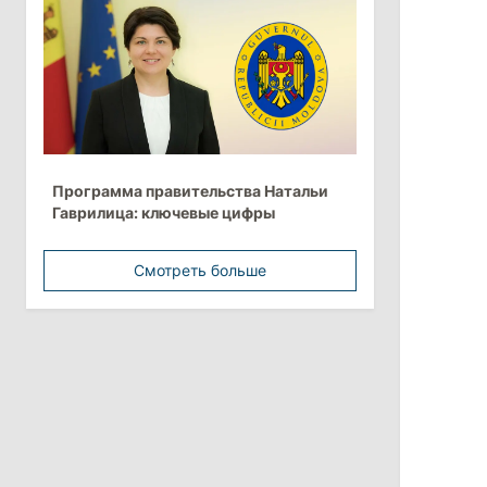
более 10 млрд леев на ближайшие
пять лет
4 августа 2026
15:15
/
Экономика
Молдова вошла в число
Программа правительства Натальи
европейских стран с самой низкой
Гаврилица: ключевые цифры
минимальной зарплатой
Смотреть больше
11:42
/
Политика
Анна Ревенко уходит с поста главы
Центра по борьбе с
дезинформацией
3 августа 2026
15:26
/
Политика