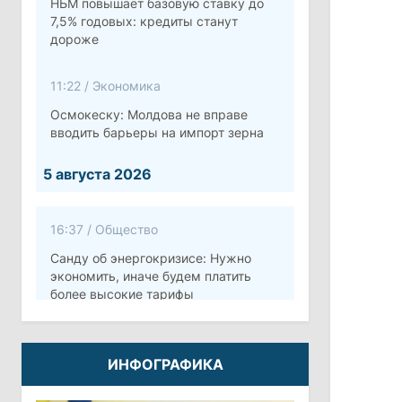
НБМ повышает базовую ставку до
7,5% годовых: кредиты станут
дороже
11:22
/
Экономика
Осмокеску: Молдова не вправе
вводить барьеры на импорт зерна
5 августа 2026
16:37
/
Общество
Санду об энергокризисе: Нужно
экономить, иначе будем платить
более высокие тарифы
10:12
/
Безопасность
ИНФОГРАФИКА
Молдова готовит программу по
укреплению обороны стоимостью