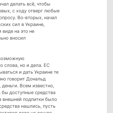
чал делать всё, чтобы
рвых, с ходу отверг любые
просу. Во-вторых, начал
ских сил в Украине,
 виде на это не
льно вносил
 возможную
 слова, но и дела. ЕС
ываться и дать Украине те
нно говорит Дональд
, деньги. Всем известно,
ь бы доступные средства
з внешней подпитки было
 средства нашлись, пусть
активов дело не дошло.