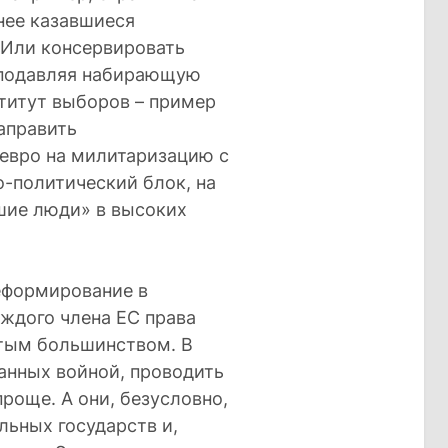
нее казавшиеся
Или консервировать
 подавляя набирающую
титут выборов – пример
аправить
евро на милитаризацию с
-политический блок, на
шие люди» в высоких
реформирование в
ждого члена ЕС права
стым большинством. В
анных войной, проводить
проще. А они, безусловно,
льных государств и,