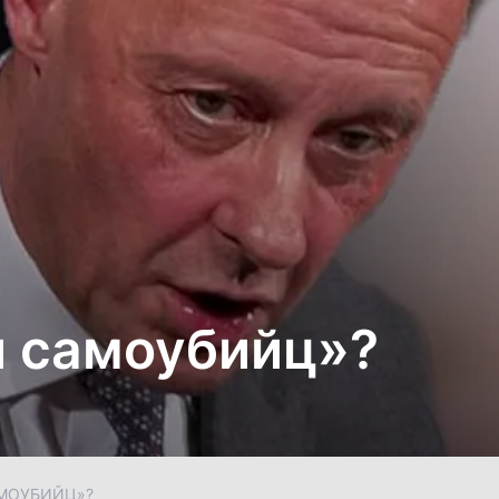
и самоубийц»?
АМОУБИЙЦ»?