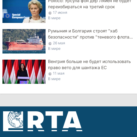
Politico: Урсула фон дер Ляйен не будет
переизбираться на третий срок
17 июня
В мире
Румыния и Болгария строят "хаб
безопасности" против "теневого флота"
РФ в Черном море
26 мая
В мире
Венгрия больше не будет использовать
право вето для шантажа ЕС
11 мая
В мире