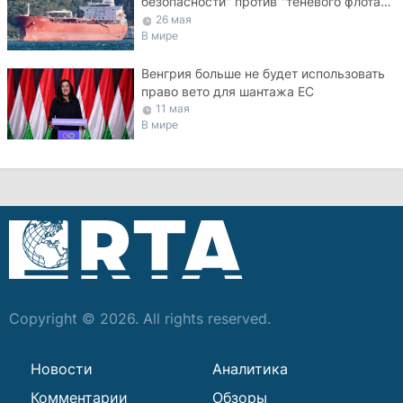
безопасности" против "теневого флота"
РФ в Черном море
26 мая
В мире
Венгрия больше не будет использовать
право вето для шантажа ЕС
11 мая
В мире
Copyright © 2026. All rights reserved.
Новости
Аналитика
Комментарии
Обзоры