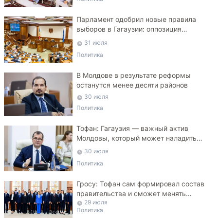
Парламент одобрил новые правила
выборов в Гагаузии: оппозиция
критикует законопроект
31 июля
Политика
В Молдове в результате реформы
останутся менее десяти районов
30 июля
Политика
Тофан: Гагаузия — важный актив
Молдовы, который может наладить
мосты с Турцией
30 июля
Политика
Гросу: Тофан сам формировал состав
правительства и сможет менять
29 июля
министров
Политика