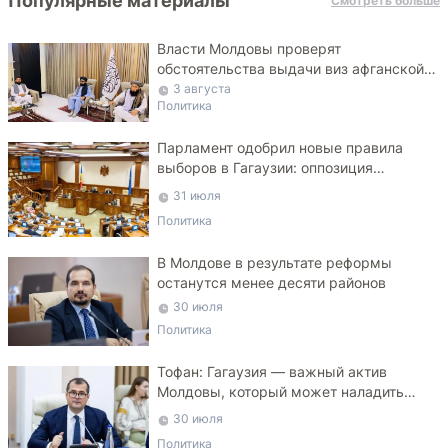
Популярные материалы
Смотреть больше
Власти Молдовы проверят
обстоятельства выдачи виз афганской
делегации
3 августа
Политика
Парламент одобрил новые правила
выборов в Гагаузии: оппозиция
критикует законопроект
31 июля
Политика
В Молдове в результате реформы
останутся менее десяти районов
30 июля
Политика
Тофан: Гагаузия — важный актив
Молдовы, который может наладить
мосты с Турцией
30 июля
Политика