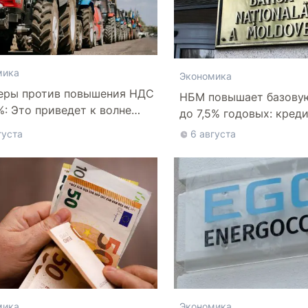
мика
Экономика
еры против повышения НДС
НБМ повышает базову
%: Это приведет к волне
до 7,5% годовых: кред
отств
дороже
густа
6 августа
мика
Экономика