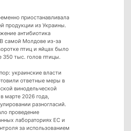
временно приостанавливала
й продукции из Украины.
ужение антибиотика
 В самой Молдове из-за
воротке птиц и яйцах было
 350 тыс. голов птицы.
пор: украинские власти
отовили ответные меры в
вской винодельческой
в марте 2026 года,
улировании разногласий.
ало проведение
анных лабораториях ЕС и
онтроля за использованием