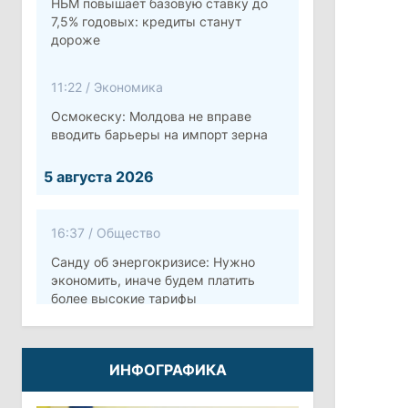
НБМ повышает базовую ставку до
7,5% годовых: кредиты станут
дороже
11:22
/
Экономика
Осмокеску: Молдова не вправе
вводить барьеры на импорт зерна
5 августа 2026
16:37
/
Общество
Санду об энергокризисе: Нужно
экономить, иначе будем платить
более высокие тарифы
10:12
/
Безопасность
ИНФОГРАФИКА
Молдова готовит программу по
укреплению обороны стоимостью