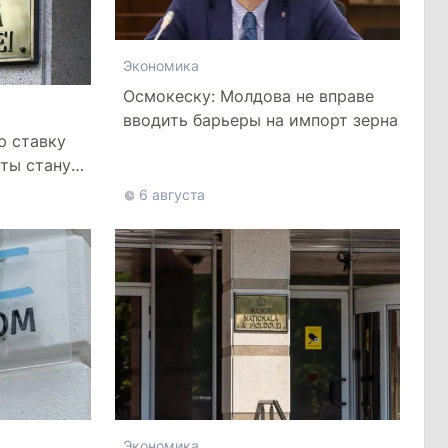
Экономика
Осмокеску: Молдова не вправе
вводить барьеры на импорт зерна
ю ставку
иты станут
6 августа
Экономика