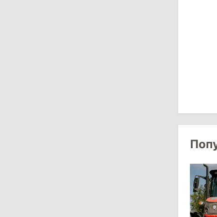
Власти Молдовы проверят
обстоятельства выдачи виз
афганской делегации
11:15
/
Экономика
Energocom стала первой компанией
Молдовы с выручкой свыше
миллиарда евро
31 июля 2026
16:39
/
Общество
Поп
Перед отпуском депутаты получили
компенсации на лечение
10:19
/
Политика
Парламент одобрил новые правила
выборов в Гагаузии: оппозиция