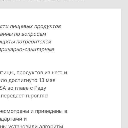
ости пищевых продуктов
раины по вопросам
ащиты потребителей
еринарно-санитарные
ицы, продуктов из него и
ло достигнуто 13 мая
SA во главе с Раду
 передает rupor.md
ресмотрены и приведены в
ндартами и
ны установили алгоритм