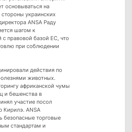
ет основываться на
о стороны украинских
ндиректора ANSA Раду
яется шагом к
с правовой базой ЕС, что
говлю при соблюдении
динировали действия по
болезнями животных.
торингу африканской чумы
ц и бешенства в
ринял участие посол
р Кирилэ. ANSA
ь безопасные торговые
ым стандартам и