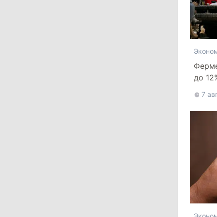
критикует законопроект
30 июля 2026
Эконо
15:43
/
Политика
Ферм
до 12
В Молдове в результате реформы
останутся менее десяти районов
банкр
7 ав
13:00
/
Политика
Тофан: Гагаузия — важный актив
Молдовы, который может наладить
мосты с Турцией
29 июля 2026
15:32
/
Политика
Гросу: Тофан сам формировал
Эконо