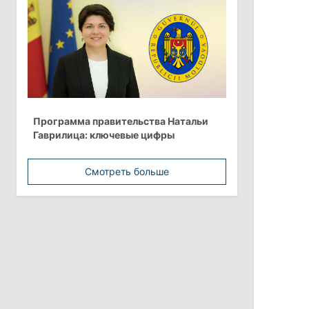
более 10 млрд леев на ближайшие
пять лет
4 августа 2026
15:15
/
Экономика
Молдова вошла в число
Программа правительства Натальи
европейских стран с самой низкой
Гаврилица: ключевые цифры
минимальной зарплатой
Смотреть больше
11:42
/
Политика
Анна Ревенко уходит с поста главы
Центра по борьбе с
дезинформацией
3 августа 2026
15:26
/
Политика