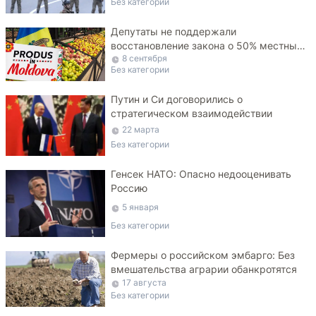
Без категории
Депутаты не поддержали
восстановление закона о 50% местных
8 сентября
продуктов на прилавках
Без категории
Путин и Си договорились о
стратегическом взаимодействии
22 марта
Без категории
Генсек НАТО: Опасно недооценивать
Россию
5 января
Без категории
Фермеры о российском эмбарго: Без
вмешательства аграрии обанкротятся
17 августа
Без категории