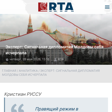
Эксперт: Сигнальная дипломатия Молдовы себя
исчерпала
четверг, 28 мая 2026, 15:16
RTA
ГЛАВНАЯ
/
АНАЛИТИКА
/
ЭКСПЕРТ: СИГНАЛЬНАЯ ДИПЛОМАТИЯ
МОЛДОВЫ СЕБЯ ИСЧЕРПАЛА
Кристиан РУССУ
Правящий режим в