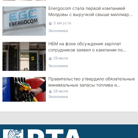
Energocom стала первой компанией
Молдовы с выручкой свыше миллиарда
евро
3 августа
Экономика
НБМ на фоне обсуждения зарплат
сотрудников заявил о кампании по
дискредитации учреждения
29 июля
Экономика
Правительство утвердило обязательные
минимальные запасы топлива и
ограничило экспорт дизеля
28 июля
Экономика