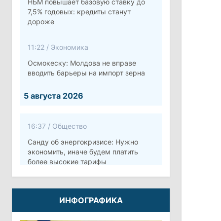
НБМ повышает базовую ставку до
7,5% годовых: кредиты станут
дороже
11:22
/
Экономика
Осмокеску: Молдова не вправе
вводить барьеры на импорт зерна
5 августа 2026
16:37
/
Общество
Санду об энергокризисе: Нужно
экономить, иначе будем платить
более высокие тарифы
10:12
/
Безопасность
ИНФОГРАФИКА
Молдова готовит программу по
укреплению обороны стоимостью