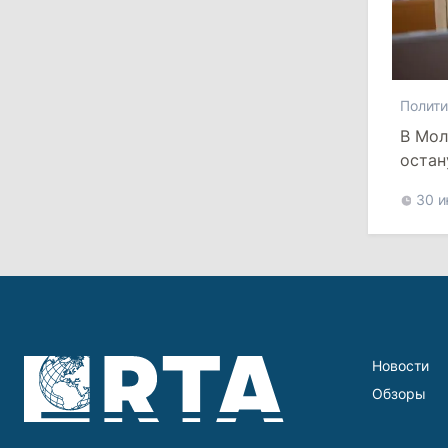
критикует законопроект
30 июля 2026
Полити
15:43
/
Политика
В Мол
остан
В Молдове в результате реформы
останутся менее десяти районов
30 
13:00
/
Политика
Тофан: Гагаузия — важный актив
Молдовы, который может наладить
мосты с Турцией
29 июля 2026
Новости
Обзоры
15:32
/
Политика
Гросу: Тофан сам формировал