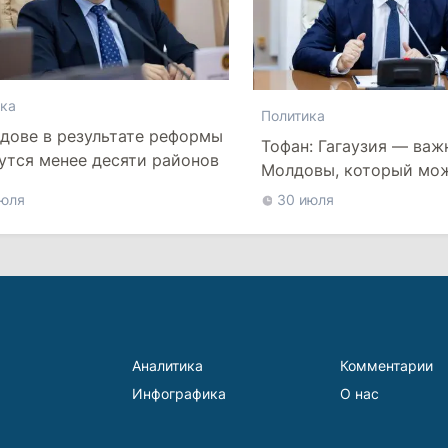
ка
Политика
дове в результате реформы
Тофан: Гагаузия — важ
утся менее десяти районов
Молдовы, который мо
наладить мосты с Тур
июля
30 июля
Аналитика
Комментарии
Инфографика
О нас