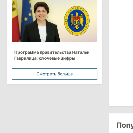
более 10 млрд леев на ближайшие
пять лет
4 августа 2026
15:15
/
Экономика
Молдова вошла в число
Программа правительства Натальи
европейских стран с самой низкой
Гаврилица: ключевые цифры
минимальной зарплатой
Смотреть больше
11:42
/
Политика
Анна Ревенко уходит с поста главы
Центра по борьбе с
дезинформацией
3 августа 2026
Поп
15:26
/
Политика