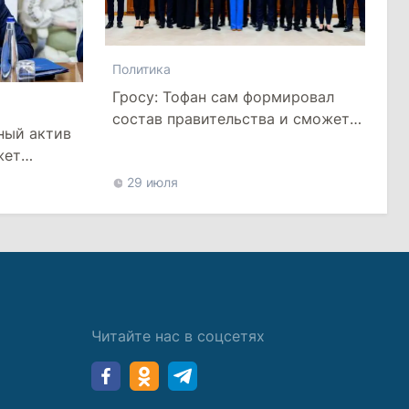
Политика
Гросу: Тофан сам формировал
состав правительства и сможет
ный актив
менять министров
жет
цией
29 июля
Читайте нас в соцсетях