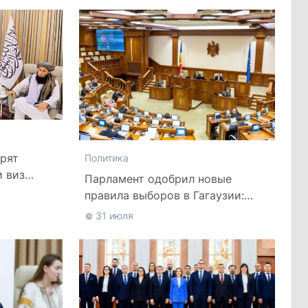
рят
Политика
и виз
Парламент одобрил новые
правила выборов в Гагаузии:
оппозиция критикует
31 июля
законопроект