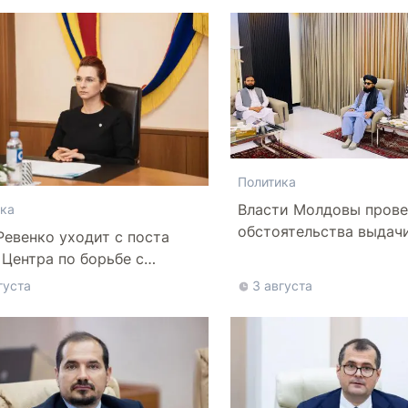
Политика
Власти Молдовы прове
ка
обстоятельства выдач
Ревенко уходит с поста
афганской делегации
 Центра по борьбе с
нформацией
густа
3 августа