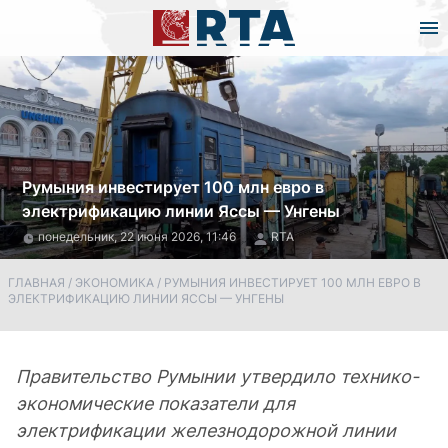
Румыния инвестирует 100 млн евро в
электрификацию линии Яссы — Унгены
понедельник, 22 июня 2026, 11:46
RTA
ГЛАВНАЯ
/
ЭКОНОМИКА
/
РУМЫНИЯ ИНВЕСТИРУЕТ 100 МЛН ЕВРО В
ЭЛЕКТРИФИКАЦИЮ ЛИНИИ ЯССЫ — УНГЕНЫ
Правительство Румынии утвердило технико-
экономические показатели для
электрификации железнодорожной линии