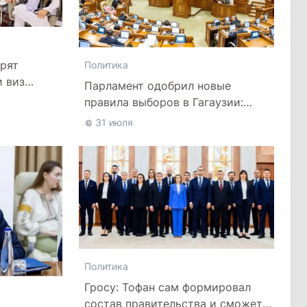
рят
Политика
и виз
Парламент одобрил новые
правила выборов в Гагаузии:
оппозиция критикует
31 июля
законопроект
Политика
Гросу: Тофан сам формировал
состав правительства и сможет