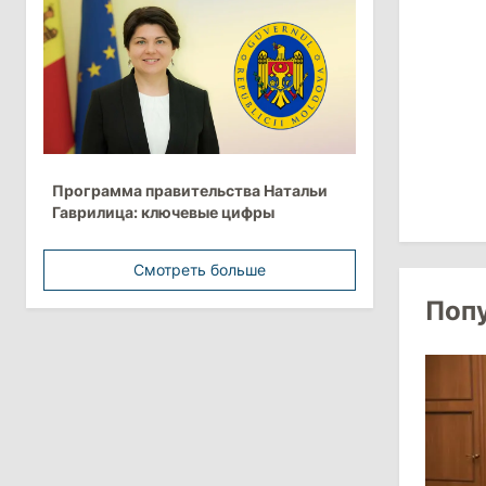
более 10 млрд леев на ближайшие
пять лет
4 августа 2026
15:15
/
Экономика
Молдова вошла в число
Программа правительства Натальи
европейских стран с самой низкой
Гаврилица: ключевые цифры
минимальной зарплатой
Смотреть больше
11:42
/
Политика
Поп
Анна Ревенко уходит с поста главы
Центра по борьбе с
дезинформацией
3 августа 2026
15:26
/
Политика