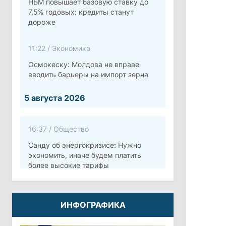
НБМ повышает базовую ставку до
7,5% годовых: кредиты станут
дороже
11:22
/
Экономика
Осмокеску: Молдова не вправе
вводить барьеры на импорт зерна
5 августа 2026
16:37
/
Общество
Санду об энергокризисе: Нужно
экономить, иначе будем платить
более высокие тарифы
10:12
/
Безопасность
ИНФОГРАФИКА
Молдова готовит программу по
укреплению обороны стоимостью