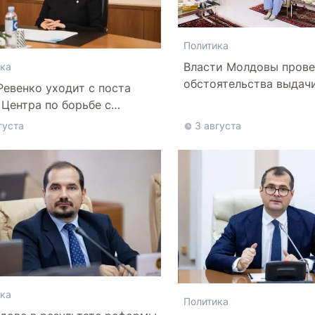
Политика
Власти Молдовы прове
ка
обстоятельства выдач
Ревенко уходит с поста
афганской делегации
 Центра по борьбе с
нформацией
густа
3 августа
ка
Политика