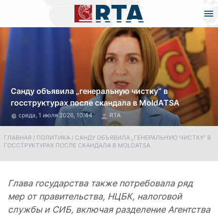
Санду объявила „генеральную чистку“ в
госструктурах после скандала в MoldATSA
среда, 1 июля 2026, 10:44
RTA
ГЛАВНАЯ
/
ПОЛИТИКА
/
САНДУ ОБЪЯВИЛА „ГЕНЕРАЛЬНУЮ ЧИСТКУ“ В
ГОССТРУКТУРАХ ПОСЛЕ СКАНДАЛА В MOLDATSA
Глава государства также потребовала ряд
мер от правительства, НЦБК, налоговой
службы и СИБ, включая разделение Агентства