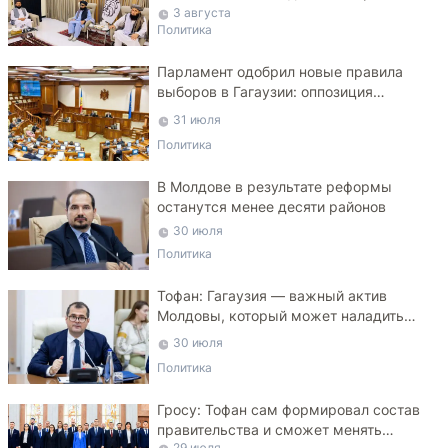
делегации
3 августа
Политика
Парламент одобрил новые правила
выборов в Гагаузии: оппозиция
критикует законопроект
31 июля
Политика
В Молдове в результате реформы
останутся менее десяти районов
30 июля
Политика
Тофан: Гагаузия — важный актив
Молдовы, который может наладить
мосты с Турцией
30 июля
Политика
Гросу: Тофан сам формировал состав
правительства и сможет менять
29 июля