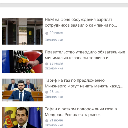
НБМ на фоне обсуждения зарплат
сотрудников заявил о кампании по
дискредитации учреждения
29 июля
Экономика
Правительство утвердило обязательные
минимальные запасы топлива и
ограничило экспорт дизеля
28 июля
Экономика
Тариф на газ по предложению
Минэнерго могут начать менять каждые
три месяца
23 июля
Экономика
Тофан о резком подорожании газа в
Молдове: Рынок есть рынок
21 июля
Экономика