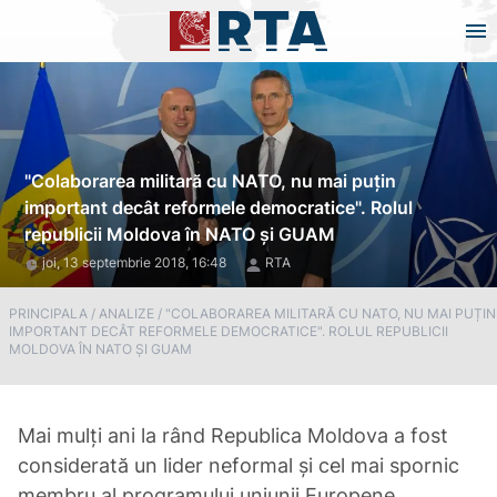
"Colaborarea militară cu NATO, nu mai puțin
important decât reformele democratice". Rolul
republicii Moldova în NATO și GUAM
joi, 13 septembrie 2018, 16:48
RTA
PRINCIPALA
/
ANALIZE
/
"COLABORAREA MILITARĂ CU NATO, NU MAI PUȚIN
IMPORTANT DECÂT REFORMELE DEMOCRATICE". ROLUL REPUBLICII
MOLDOVA ÎN NATO ȘI GUAM
Mai mulți ani la rând Republica Moldova a fost
considerată un lider neformal și cel mai spornic
membru al programului uniunii Europene,