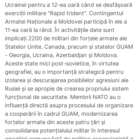
Ucrainei pentru a 12-ea oară când se desfășoară
exerciții militare "Rapid trident". Contingentul
Armatei Naționale a Moldovei participă în ele a
11-ea oară la rând. În activitățile date sunt
implicați 2200 de militari din forțele armate ale
Statelor Unite, Canada, precum și statelor GUAM
- Georgia, Ucraina, Azerbaidjan și Moldova.
Aceste state mici post-sovietice, în virtutea
geografiei, au o importanță strategică pentru
izolarea și descurajarea posibilelor agresiuni ale
Rusiei și se apropie de crearea propriului sistem
funcțional de securitate. Membrii NATO au o
influență directă asupra procesului de organizare
a cooperării în cadrul GUAM, modernizarea
forțelor armate din aceste patru țări și
consolidarea potențialului militar în interesul
opoziției comune față de politica expansionistă a