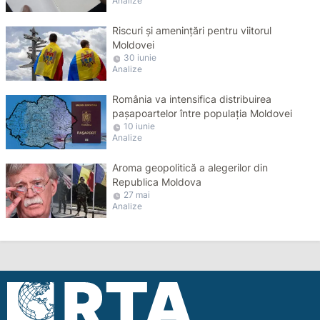
Analize
Riscuri și amenințări pentru viitorul
Moldovei
30 iunie
Analize
România va intensifica distribuirea
pașapoartelor între populația Moldovei
10 iunie
Analize
Aroma geopolitică a alegerilor din
Republica Moldova
27 mai
Analize