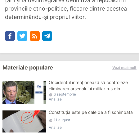
țării și la dezintegrarea definitivă a republicii în
provinciile etno-politice, fiecare dintre acestea
determinându-și propriul viitor.
Materiale populare
Vezi mai mult
Occidentul intenționează să controleze
eliminarea arsenalului militar rus din
6 septembrie
Transnistria
Analize
Constituția este pe cale de a fi schimbată
11 august
Analize