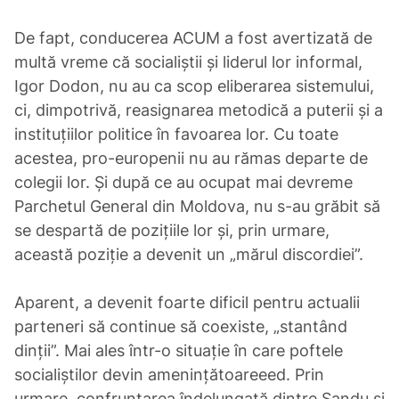
De fapt, conducerea ACUM a fost avertizată de
multă vreme că socialiștii și liderul lor informal,
Igor Dodon, nu au ca scop eliberarea sistemului,
ci, dimpotrivă, reasignarea metodică a puterii și a
instituțiilor politice în favoarea lor. Cu toate
acestea, pro-europenii nu au rămas departe de
colegii lor. Și după ce au ocupat mai devreme
Parchetul General din Moldova, nu s-au grăbit să
se despartă de pozițiile lor și, prin urmare,
această poziție a devenit un „mărul discordiei”.
Aparent, a devenit foarte dificil pentru actualii
parteneri să continue să coexiste, „stantând
dinții”. Mai ales într-o situație în care poftele
socialiștilor devin amenințătoareeed. Prin
urmare, confruntarea îndelungată dintre Sandu și