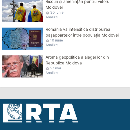
Riscuri și amenințări pentru viitorul
Moldovei
30 iunie
Analize
România va intensifica distribuirea
pașapoartelor între populația Moldovei
10 iunie
Analize
Aroma geopolitică a alegerilor din
Republica Moldova
27 mai
Analize