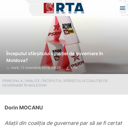
Începutul sfârșitului coaliției de guvernare în
Moldova?
marți, 12 noiembrie 2019, 09:28
RTA
PRINCIPALA
/
ANALIZE
/
ÎNCEPUTUL SFÂRȘITULUI COALIȚIEI DE
GUVERNARE ÎN MOLDOVA?
Dorin MOCANU
Aliații din coaliția de guvernare par să se fi certat