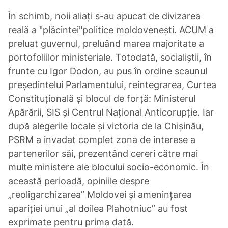
În schimb, noii aliați s-au apucat de divizarea
reală a "plăcintei"politice moldovenești. ACUM a
preluat guvernul, preluând marea majoritate a
portofoliilor ministeriale. Totodată, socialiștii, în
frunte cu Igor Dodon, au pus în ordine scaunul
președintelui Parlamentului, reintegrarea, Curtea
Constituțională și blocul de forță: Ministerul
Apărării, SIS și Centrul Național Anticorupție. Iar
după alegerile locale și victoria de la Chișinău,
PSRM a invadat complet zona de interese a
partenerilor săi, prezentând cereri către mai
multe ministere ale blocului socio-economic. În
această perioadă, opiniile despre
„reoligarchizarea” Moldovei și amenințarea
apariției unui „al doilea Plahotniuc” au fost
exprimate pentru prima dată.