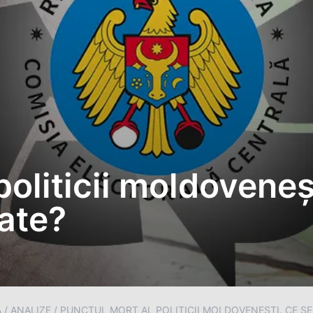
politicii moldoveneș
pate?
A
/
ANALIZE
/
PUNCTUL MORT AL POLITICII MOLDOVENEȘTI. CE SE