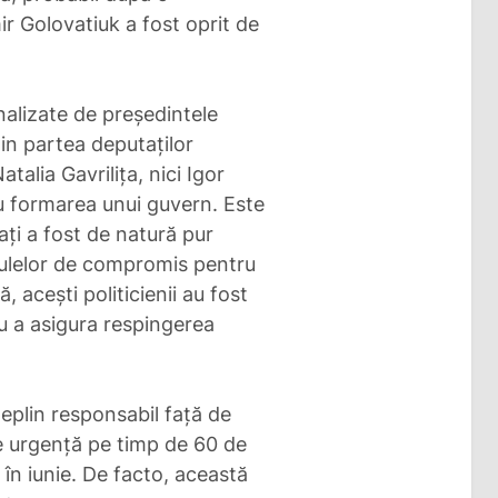
r Golovatiuk a fost oprit de
nalizate de președintele
in partea deputaților
talia Gavrilița, nici Igor
ru formarea unui guvern. Este
ți a fost de natură pur
mulelor de compromis pentru
ă, acești politicienii au fost
u a asigura respingerea
.
eplin responsabil față de
de urgență pe timp de 60 de
 în iunie. De facto, această