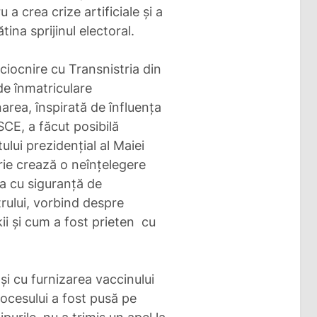
 a crea crize artificiale și a
ina sprijinul electoral.
ciocnire cu Transnistria din
de înmatriculare
area, înspirată de înfluența
SCE, a făcut posibilă
ului prezidențial al Maiei
ie crează o neînțelegere
ta cu siguranță de
trului, vorbind despre
kii și cum a fost prieten cu
și cu furnizarea vaccinului
rocesului a fost pusă pe