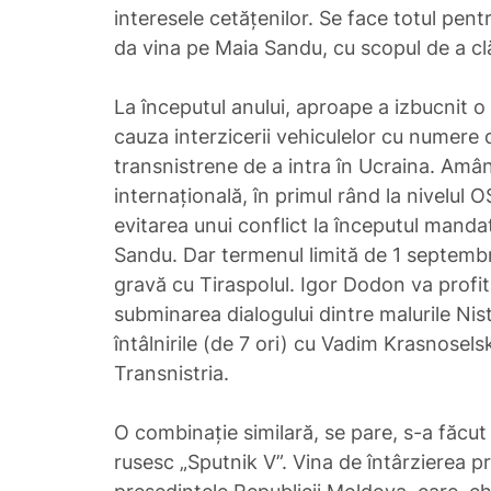
interesele cetățenilor. Se face totul pentru
da vina pe Maia Sandu, cu scopul de a clăt
La începutul anului, aproape a izbucnit o 
cauza interzicerii vehiculelor cu numere 
transnistrene de a intra în Ucraina. Amân
internațională, în primul rând la nivelul O
evitarea unui conflict la începutul mandat
Sandu. Dar termenul limită de 1 septembr
gravă cu Tiraspolul. Igor Dodon va profi
subminarea dialogului dintre malurile Nis
întâlnirile (de 7 ori) cu Vadim Krasnosels
Transnistria.
O combinație similară, se pare, s-a făcut 
rusesc „Sputnik V”. Vina de întârzierea p