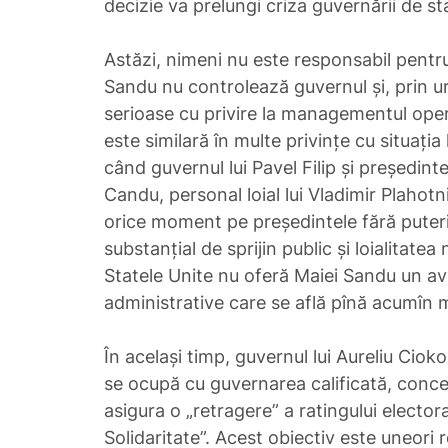
decizie va prelungi criza guvernării de st
Astăzi, nimeni nu este responsabil pentru
Sandu nu controlează guvernul și, prin ur
serioase cu privire la managementul operaț
este similară în multe privințe cu situați
când guvernul lui Pavel Filip și președin
Candu, personal loial lui Vladimir Plahotn
orice moment pe președintele fără puteri.
substanțial de sprijin public și loialitate
Statele Unite nu oferă Maiei Sandu un ava
administrative care se află pînă acumîn m
În același timp, guvernul lui Aureliu Cio
se ocupă cu guvernarea calificată, conc
asigura o „retragere” a ratingului electoral
Solidaritate”. Acest obiectiv este uneori 