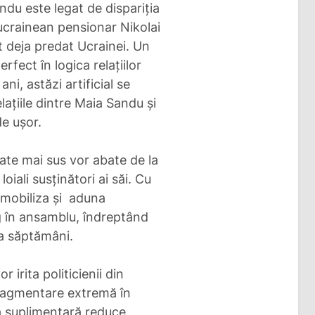
ndu este legat de dispariția
 ucrainean pensionar Nikolai
st deja predat Ucrainei. Un
rfect în logica relațiilor
i, astăzi artificial se
lațiile dintre Maia Sandu și
de ușor.
ate mai sus vor abate de la
loiali susținători ai săi. Cu
e mobiliza și aduna
ng în ansamblu, îndreptând
a săptămâni.
r irita politicienii din
 fragmentare extremă în
ea suplimentară reduce