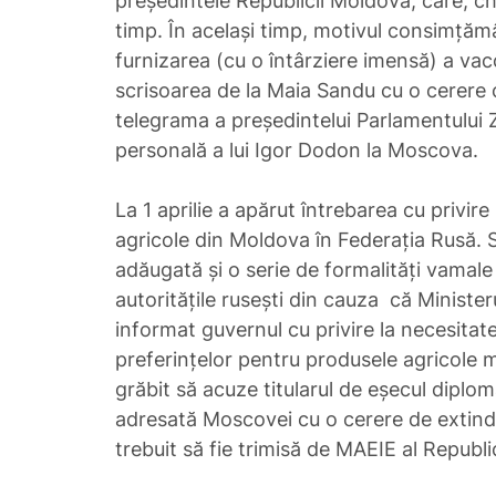
președintele Republicii Moldova, care, chi
timp. În același timp, motivul consimțăm
furnizarea (cu o întârziere imensă) a vac
scrisoarea de la Maia Sandu cu o cerere 
telegrama a președintelui Parlamentului Z
personală a lui Igor Dodon la Moscova.
La 1 aprilie a apărut întrebarea cu privir
agricole din Moldova în Federația Rusă. 
adăugată și o serie de formalități vamal
autoritățile rusești din cauza că Minister
informat guvernul cu privire la necesitatea
preferințelor pentru produsele agricole 
grăbit să acuze titularul de eșecul diplom
adresată Moscovei cu o cerere de extind
trebuit să fie trimisă de MAEIE al Republi