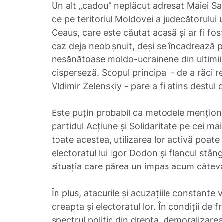
Un alt „cadou” neplăcut adresat Maiei Sa
de pe teritoriul Moldovei a judecătorului
Ceaus, care este căutat acasă și ar fi fo
caz deja neobișnuit, deși se încadrează pe
nesănătoase moldo-ucrainene din ultimii an
disperseză. Scopul principal - de a răci re
Vldimir Zelenskiy - pare a fi atins destul 
Este puțin probabil ca metodele mențion
partidul Acțiune și Solidaritate pe cei mai 
toate acestea, utilizarea lor activă poat
electoratul lui Igor Dodon și flancul stâ
situația care părea un impas acum câtev
În plus, atacurile și acuzațiile constante vo
dreapta și electoratul lor. În condiții de
spectrul politic din drepta, demoralizar