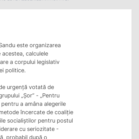
a Sandu este organizarea
 acestea, calculele
re a corpului legislativ
i politice.
de urgență votată de
grupului „Șor” - „Pentru
d pentru a amâna alegerile
 metode încercate de coaliție
le socialiștilor pentru postul
iderare cu seriozitate -
ă, probabil după o