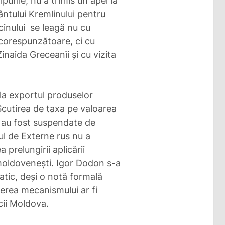
purile, nu a trimis un apel la
ântului Kremlinului pentru
cinului se leagă nu cu
corespunzătoare, ci cu
inaida Greceanîi și cu vizita
e la exportul produselor
Scutirea de taxa pe valoarea
e au fost suspendate de
ul de Externe rus nu a
 prelungirii aplicării
moldovenești. Igor Dodon s-a
atic, deși o notă formală
erea mecanismului ar fi
cii Moldova.