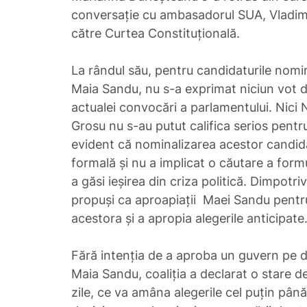
conversație cu ambasadorul SUA, Vladimi
către Curtea Constituțională.
La rândul său, pentru candidaturile nomi
Maia Sandu, nu s-a exprimat niciun vot d
actualei convocări a parlamentului. Nici Na
Grosu nu s-au putut califica serios pent
evident că nominalizarea acestor candida
formală și nu a implicat o căutare a for
a găsi ieșirea din criza politică. Dimpotriv
propuși ca aproapiații Maei Sandu pentr
acestora și a apropia alegerile anticipate
Fără intenția de a aproba un guvern pe d
Maia Sandu, coaliția a declarat o stare 
zile, ce va amâna alegerile cel puțin până