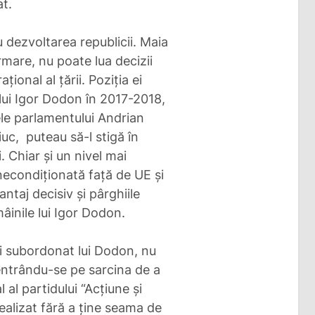
at.
 dezvoltarea republicii. Maia
mare, nu poate lua decizii
ional al țării. Poziția ei
a lui Igor Dodon în 2017-2018,
tele parlamentului Andrian
iuc, puteau să-l stigă în
 Chiar și un nivel mai
a necondiționată față de UE și
ntaj decisiv și pârghiile
âinile lui Igor Dodon.
koi subordonat lui Dodon, nu
entrându-se pe sarcina de a
 al partidului “Acțiune și
realizat fără a ține seama de