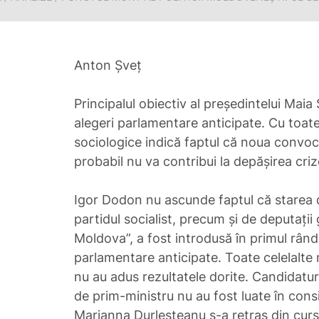
Anton Șveț
Principalul obiectiv al președintelui Mai
alegeri parlamentare anticipate. Cu toate
sociologice indică faptul că noua convoca
probabil nu va contribui la depășirea crize
Igor Dodon nu ascunde faptul că starea 
partidul socialist, precum și de deputații 
Moldova”, a fost introdusă în primul rân
parlamentare anticipate. Toate celelalte
nu au adus rezultatele dorite. Candidaturi
de prim-ministru nu au fost luate în cons
Marianna Durleșteanu s-a retras din curs