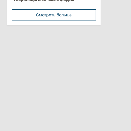
Перед отпуском депутаты получили
компенсации на лечение
Смотреть больше
10:19
/
Политика
Парламент одобрил новые правила
выборов в Гагаузии: оппозиция
критикует законопроект
30 июля 2026
15:43
/
Политика
В Молдове в результате реформы
останутся менее десяти районов
13:00
/
Политика
Тофан: Гагаузия — важный актив
Молдовы, который может наладить
мосты с Турцией