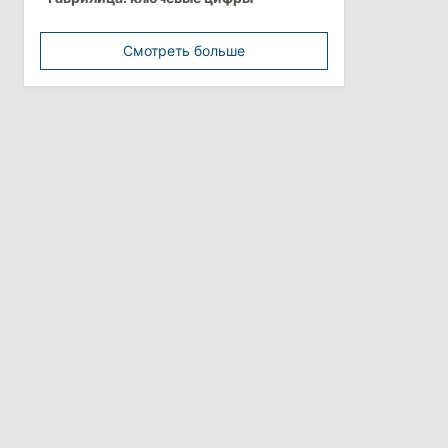
минимальной зарплатой
Смотреть больше
11:42
/
Политика
Анна Ревенко уходит с поста главы
Центра по борьбе с
дезинформацией
3 августа 2026
15:26
/
Политика
Власти Молдовы проверят
обстоятельства выдачи виз
афганской делегации
11:15
/
Экономика
Energocom стала первой компанией
Молдовы с выручкой свыше
миллиарда евро