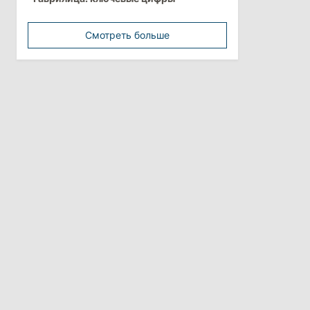
минимальной зарплатой
Смотреть больше
11:42
/
Политика
Анна Ревенко уходит с поста главы
Центра по борьбе с
дезинформацией
3 августа 2026
15:26
/
Политика
Власти Молдовы проверят
обстоятельства выдачи виз
афганской делегации
11:15
/
Экономика
Energocom стала первой компанией
Молдовы с выручкой свыше
миллиарда евро