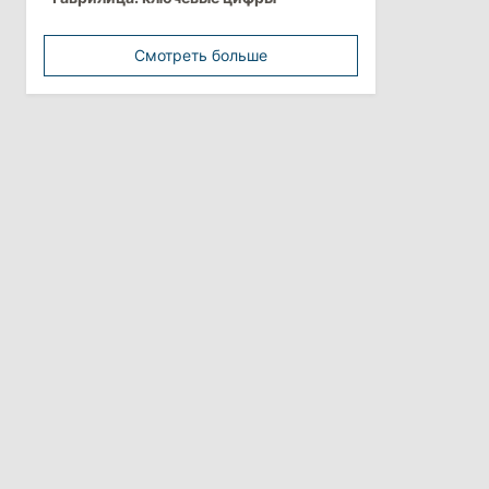
минимальной зарплатой
Смотреть больше
11:42
/
Политика
Анна Ревенко уходит с поста главы
Центра по борьбе с
дезинформацией
3 августа 2026
15:26
/
Политика
Власти Молдовы проверят
обстоятельства выдачи виз
афганской делегации
11:15
/
Экономика
Energocom стала первой компанией
Молдовы с выручкой свыше
миллиарда евро