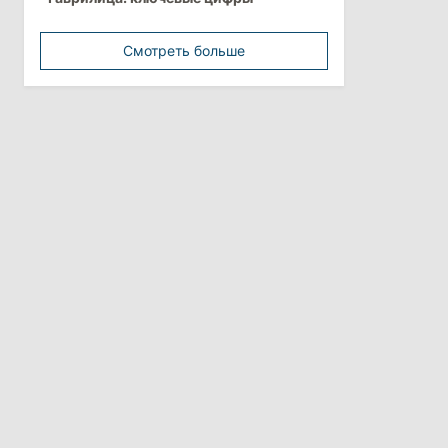
минимальной зарплатой
Смотреть больше
11:42
/
Политика
Анна Ревенко уходит с поста главы
Центра по борьбе с
дезинформацией
3 августа 2026
15:26
/
Политика
Власти Молдовы проверят
обстоятельства выдачи виз
афганской делегации
11:15
/
Экономика
Energocom стала первой компанией
Молдовы с выручкой свыше
миллиарда евро