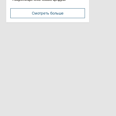
минимальной зарплатой
Смотреть больше
11:42
/
Политика
Анна Ревенко уходит с поста главы
Центра по борьбе с
дезинформацией
3 августа 2026
15:26
/
Политика
Власти Молдовы проверят
обстоятельства выдачи виз
афганской делегации
11:15
/
Экономика
Energocom стала первой компанией
Молдовы с выручкой свыше
миллиарда евро