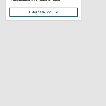
минимальной зарплатой
Смотреть больше
11:42
/
Политика
Анна Ревенко уходит с поста главы
Центра по борьбе с
дезинформацией
3 августа 2026
15:26
/
Политика
Власти Молдовы проверят
обстоятельства выдачи виз
афганской делегации
11:15
/
Экономика
Energocom стала первой компанией
Молдовы с выручкой свыше
миллиарда евро