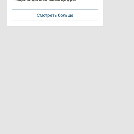
Молдовы с выручкой свыше
миллиарда евро
Смотреть больше
31 июля 2026
16:39
/
Общество
Перед отпуском депутаты получили
компенсации на лечение
10:19
/
Политика
Парламент одобрил новые правила
выборов в Гагаузии: оппозиция
критикует законопроект
30 июля 2026
15:43
/
Политика