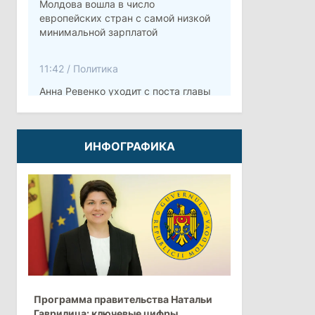
Молдова вошла в число
европейских стран с самой низкой
минимальной зарплатой
11:42
/
Политика
Анна Ревенко уходит с поста главы
Центра по борьбе с
дезинформацией
ИНФОГРАФИКА
3 августа 2026
15:26
/
Политика
Власти Молдовы проверят
обстоятельства выдачи виз
афганской делегации
11:15
/
Экономика
Программа правительства Натальи
Energocom стала первой компанией
Гаврилица: ключевые цифры