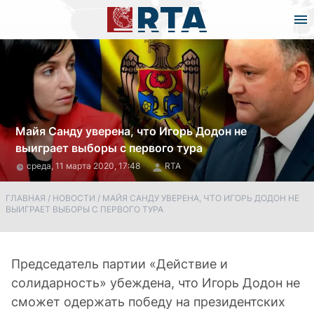
Майя Санду уверена, что Игорь Додон не
выиграет выборы с первого тура
среда, 11 марта 2020, 17:48
RTA
ГЛАВНАЯ
/
НОВОСТИ
/
МАЙЯ САНДУ УВЕРЕНА, ЧТО ИГОРЬ ДОДОН НЕ
ВЫИГРАЕТ ВЫБОРЫ С ПЕРВОГО ТУРА
Председатель партии «Действие и
солидарность» убеждена, что Игорь Додон не
сможет одержать победу на президентских